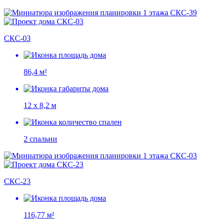
СКС-03
86,4 м²
12 х 8,2 м
2 спальни
СКС-23
116,77 м²