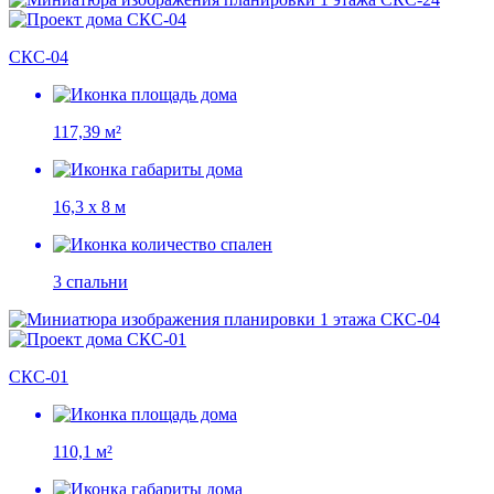
СКС-04
117,39 м²
16,3 x 8 м
3 спальни
СКС-01
110,1 м²