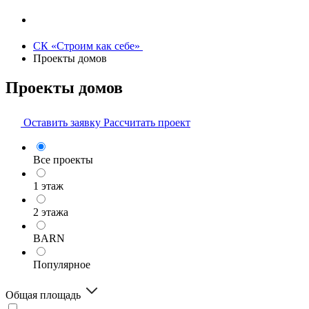
СК «Строим как себе»
Проекты домов
Проекты домов
Оставить заявку
Рассчитать проект
Все проекты
1 этаж
2 этажа
BARN
Популярное
Общая площадь