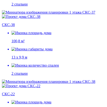
2 спальни
СКС-38
100,8 м²
13 х 9,9 м
2 спальни
СКС-22