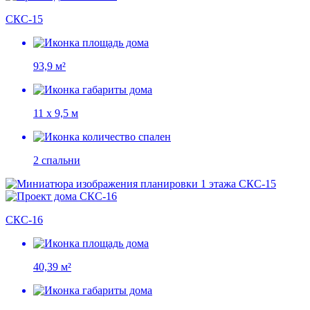
СКС-15
93,9 м²
11 х 9,5 м
2 спальни
СКС-16
40,39 м²