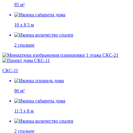
85 м²
10 х 8,5 м
2 спальни
СКС-11
86 м²
11,5 х 8 м
2 спальни