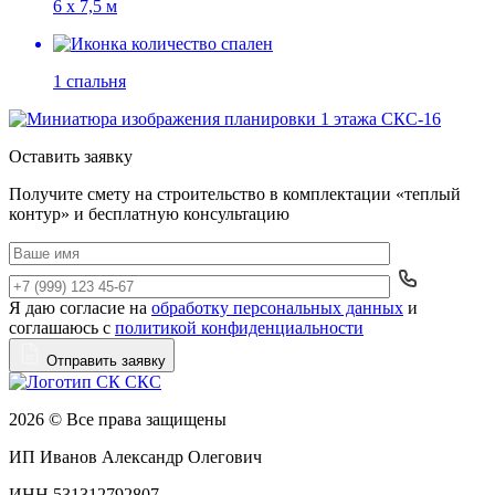
6 х 7,5 м
1 спальня
Оставить заявку
Получите смету на строительство в комплектации «теплый
контур» и бесплатную консультацию
Я даю согласие на
обработку персональных данных
и
Да
соглашаюсь с
политикой конфиденциальности
Отправить заявку
2026 © Все права защищены
ИП Иванов Александр Олегович
ИНН 531312792807