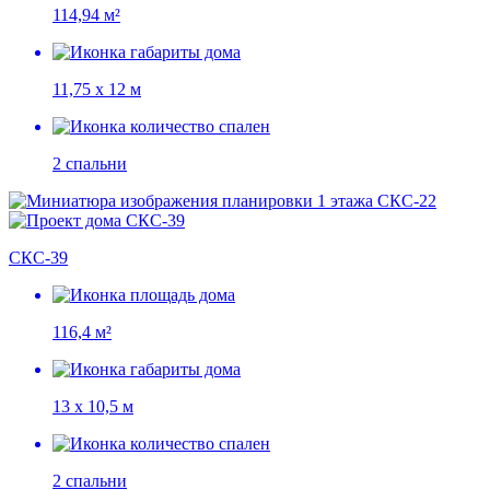
114,94 м²
11,75 x 12 м
2 спальни
СКС-39
116,4 м²
13 х 10,5 м
2 спальни