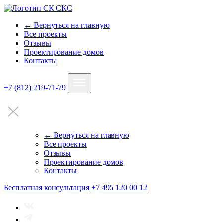
← Вернуться на главную
Все проекты
Отзывы
Проектирование домов
Контакты
+7 (812) 219-71-79
← Вернуться на главную
Все проекты
Отзывы
Проектирование домов
Контакты
Бесплатная консультация
+7 495 120 00 12