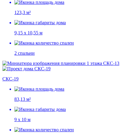
123,3 м²
9,15 х 10,55 м
2 спальни
СКС-19
83,13 м²
9 х 10 м