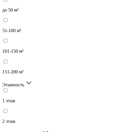
до 50 м²
51-100 м²
101-150 м²
151-200 м²
Этажность
1 этаж
2 этаж