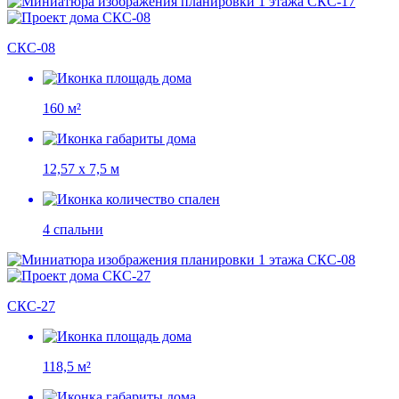
СКС-08
160 м²
12,57 х 7,5 м
4 спальни
СКС-27
118,5 м²