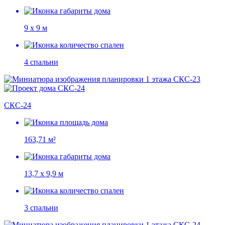
9 х 9 м
4 спальни
СКС-24
163,71 м²
13,7 x 9,9 м
3 спальни