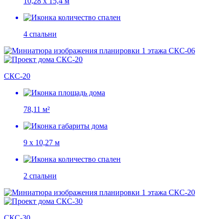
10,28 х 15,4 м
4 спальни
СКС-20
78,11 м²
9 x 10,27 м
2 спальни
СКС-30