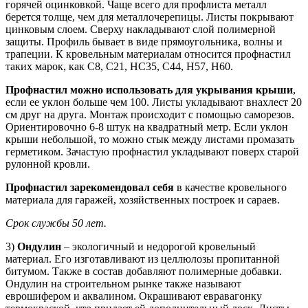
горячей оцинковкой. Чаще всего для профлиста металл
берется толще, чем для металлочерепицы. Листы покрывают
цинковым слоем. Сверху накладывают слой полимерной
защиты. Профиль бывает в виде прямоугольника, волны и
трапеции. К кровельным материалам относится профнастил
таких марок, как C8, C21, HC35, C44, H57, H60.
Профнастил можно использовать для укрывания крыши
,
если ее уклон больше чем 100. Листы укладывают внахлест 20
см друг на друга. Монтаж происходит с помощью саморезов.
Ориентировочно 6-8 штук на квадратный метр. Если уклон
крыши небольшой, то можно стык между листами промазать
герметиком. Зачастую профнастил укладывают поверх старой
рулонной кровли.
Профнастил зарекомендовал себя
в качестве кровельного
материала для гаражей, хозяйственных построек и сараев.
Срок службы 50 лет.
3)
Ондулин
– экологичный и недорогой кровельный
материал. Его изготавливают из целлюлозы пропитанной
битумом. Также в состав добавляют полимерные добавки.
Ондулин на строительном рынке также называют
еврошифером и аквалином. Окрашивают евравагонку