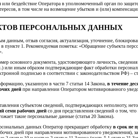
я или бездействие Оператора в уполномоченный орган по защите
тересов, в том числе на возмещение убытков и (или) компенсацию
ЕКТОВ ПЕРСОНАЛЬНЫХ ДАННЫХ
льным данным, отзыв согласия, актуализация, уточнение, блокир
у в пункте 1. Рекомендуемая пометка: «Обращение субъекта пер
».
номер основного документа, удостоверяющего личность, сведени
т.п.) или иным образом подтверждающие факт обработки персона
тронной подписью в соответствии с законодательством РФ) – ста
формацию, указанную в части 7 статьи 14 Закона,
в течение дес
бочих дней
при направлении Оператором мотивированного уведомл
ставления субъектом сведений, подтверждающих неполноту, нет
 семи рабочих дней
со дня представления сведений о том, чт
жает такие персональные данные (статья 20 Закона).
ерсональных данных Оператор прекращает обработку
в срок не
абочих дней при направлении мотивированного уведомления), за 
ю 2 статьи 10 и частью 2 статьи 11 Закона (часть 5.1 статьи 21 За