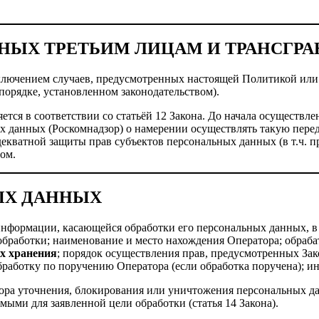
ННЫХ ТРЕТЬИМ ЛИЦАМ И ТРАНСГР
сключением случаев, предусмотренных настоящей Политикой или 
порядке, установленном законодательством).
ется в соответствии со статьёй 12 Закона. До начала осуществл
 данных (Роскомнадзор) о намерении осуществлять такую перед
декватной защиты прав субъектов персональных данных (в т.ч. 
ом.
НЫХ ДАННЫХ
информации, касающейся обработки его персональных данных, в
обработки; наименование и место нахождения Оператора; обраб
их хранения
; порядок осуществления прав, предусмотренных З
работку по поручению Оператора (если обработка поручена); ин
тора уточнения, блокирования или уничтожения персональных д
ыми для заявленной цели обработки (статья 14 Закона).