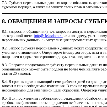
7.3. Субъект персональных данных вправе обжаловать действи
судебном порядке, а также на защиту своих прав и законных ин
8. ОБРАЩЕНИЯ И ЗАПРОСЫ СУБЪ
8.1. Запросы и обращения (в т.ч. запрос на доступ к персона
электронной почте
info@sksksdom.ru
или по адресу, указанном
персональных данных» / «Актуализация персональных данных
8.2. Запрос субъекта персональных данных может содержать: 
участие в отношениях с Оператором (номер договора, дата и 
направлен в форме электронного документа, подписанного элек
8.3. Оператор предоставляет субъекту персональных данных ин
Указанный срок может быть продлен
не более чем на пять ра
статья 20 Закона).
8.4. В срок
не превышающий семи рабочих дней
со дня пред
вносит в них необходимые изменения. В срок
не превышающий
необходимыми для заявленной цели обработки, Оператор уничто
8.5. При поступлении требования о прекращении обработки п
требования (с возможностью продления не более чем на пять р
согласия в соответствии с пунктами 2–11 части 1 статьи 6, часть