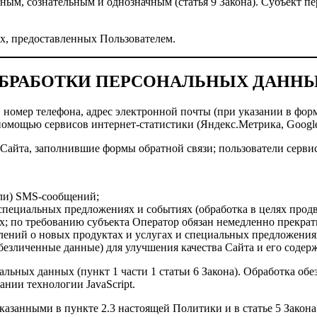
м, сознательным и однозначным (статья 9 Закона). Субъект пе
ых, предоставленных Пользователем.
 ОБРАБОТКИ ПЕРСОНАЛЬНЫХ ДАНН
 номер телефона, адрес электронной почты (при указании в форм
 помощью сервисов интернет-статистики (Яндекс.Метрика, Google
Сайта, заполнившие формы обратной связи; пользователи сервис
или) SMS-сообщений;
специальных предложениях и событиях (обработка в целях продви
 по требованию субъекта Оператор обязан немедленно прекратит
лений о новых продуктах и услугах и специальных предложения
безличенные данные) для улучшения качества Сайта и его содер
альных данных (пункт 1 части 1 статьи 6 Закона). Обработка обе
ании технологии JavaScript.
казанными в пункте 2.3 настоящей Политики и в статье 5 Закона