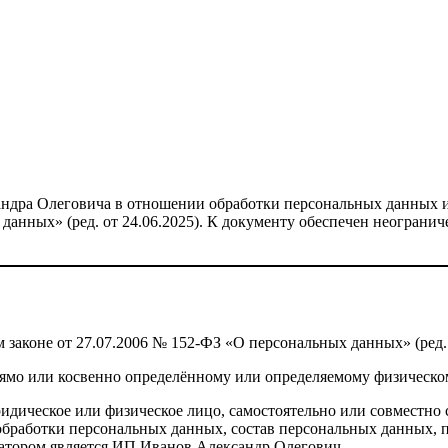
дра Олеговича в отношении обработки персональных данных и о
 данных» (ред. от 24.06.2025). К документу обеспечен неогра
аконе от 27.07.2006 № 152-ФЗ «О персональных данных» (ред. от
ямо или косвенно определённому или определяемому физическо
идическое или физическое лицо, самостоятельно или совместно
бработки персональных данных, состав персональных данных, п
тором является ИП Иванов Александр Олегович.