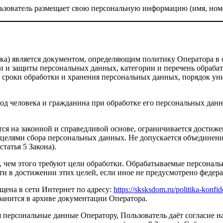
льзователь размещает свою персональную информацию (имя, номе
ика) является документом, определяющим политику Оператора в
тки и защиты персональных данных, категории и перечень обраб
, сроки обработки и хранения персональных данных, порядок у
бод человека и гражданина при обработке его персональных данн
ся на законной и справедливой основе, ограничивается достиже
 целями сбора персональных данных. Не допускается объединен
татья 5 Закона).
е, чем этого требуют цели обработки. Обрабатываемые персона
и в достижении этих целей, если иное не предусмотрено федерал
щена в сети Интернет по адресу:
https://sksksdom.ru/politika-konfid
ранится в архиве документации Оператора.
яя персональные данные Оператору, Пользователь даёт согласие 