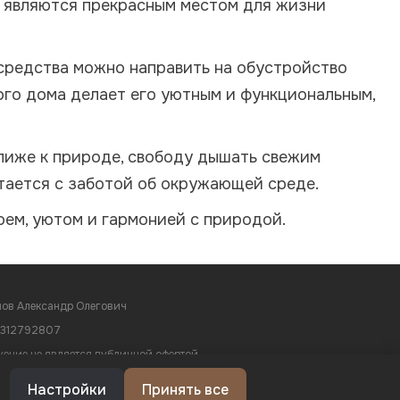
м, являются прекрасным местом для жизни
 средства можно направить на обустройство
ого дома делает его уютным и функциональным,
лиже к природе, свободу дышать свежим
етается с заботой об окружающей среде.
оем, уютом и гармонией с природой.
ов Александр Олегович
1312792807
ение не является публичной офертой
ние на обработку персональных данных
Политика конфиденциальности
Настройки
Принять все