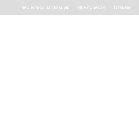
← Вернуться на главную
Все проекты
Отзывы
е загородные дома — это новый тренд?
е загородные дома