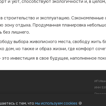
орт и уют, способствуют экологичности и, в цело
 в строительство и эксплуатацию. Сэкономленные
ую зону отдыха. Продуманная планировка небольш
ь без лишнего.
вободу выбора живописного места, свободу жить б
ко дом, но также и образ жизни, где комфорт соч
 это инвестиция в свое будущее, наполненное пок
ИП Иван
ИНН 53
Предлож
Соглаше
шаетесь с тем, что
мы используем cookies
🍪