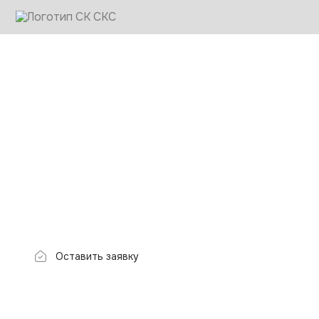
Статья - Почему небольши
СК «Строим как себе»
Блог
Почему небольши
тренд?
Оставить заявку