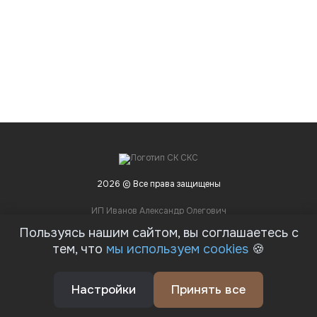
2026 © Все права защищены
ИП Иванов Александр Олегович
ИНН 531312792807
Пользуясь нашим сайтом, вы соглашаетесь с
тем, что
мы используем cookies
🍪
Предложение не является публичной офертой
Соглашение на обработку персональных данных
Политика конфиденциальности
Настройки
Принять все