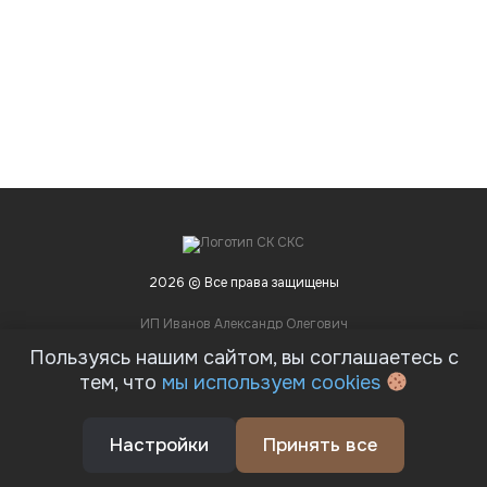
2026 © Все права защищены
ИП Иванов Александр Олегович
ИНН 531312792807
Пользуясь нашим сайтом, вы соглашаетесь с
тем, что
мы используем cookies
Предложение не является публичной офертой
Соглашение на обработку персональных данных
Политика конфиденциальности
Настройки
Принять все